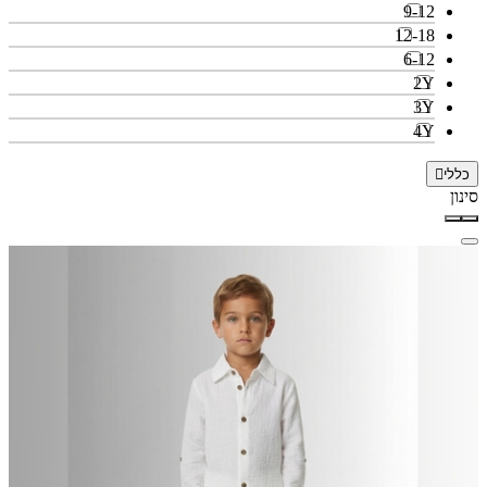
9-12
12-18
6-12
2Y
3Y
4Y
כללי
סינון