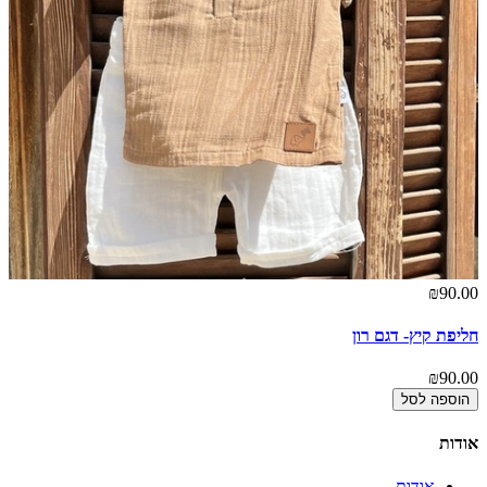
₪90.00
חליפת קיץ- דגם רון
₪90.00
הוספה לסל
אודות
אודות