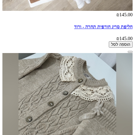
₪145.00
חליפת סריג חורפית תחרה - ורוד
₪145.00
הוספה לסל