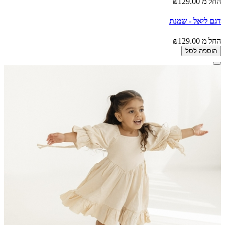
החל מ
₪129.00
דגם ליאל - שמנת
החל מ
₪129.00
הוספה לסל