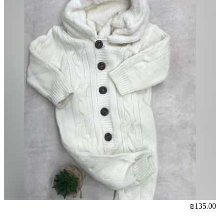
₪135.00