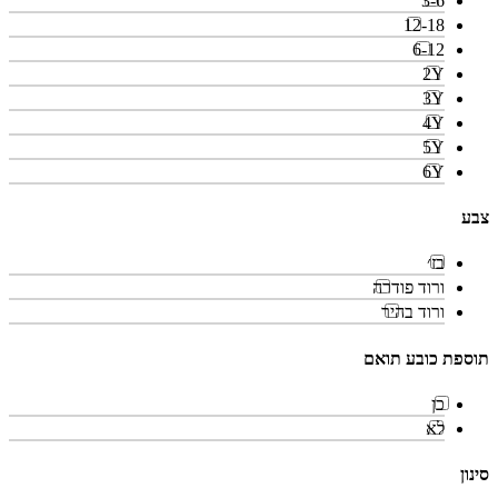
3-6
12-18
6-12
2Y
3Y
4Y
5Y
6Y
צבע
בז׳
ורוד פודרה
ורוד בהיר
תוספת כובע תואם
כן
לא
סינון