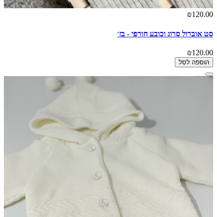
₪120.00
סט אוברול סרוג וכובע חורפי - בז׳
₪120.00
הוספה לסל