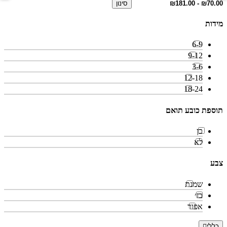
סינון
מידות
6-9
9-12
3-6
12-18
18-24
תוספת כובע תואם
כן
לא
צבע
שמנת
בז׳
אפור
כללי