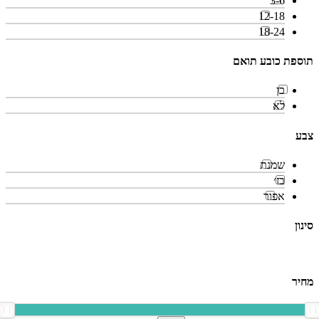
3-6
12-18
18-24
תוספת כובע תואם
כן
לא
צבע
שמנת
בז׳
אפור
סינון
מחיר