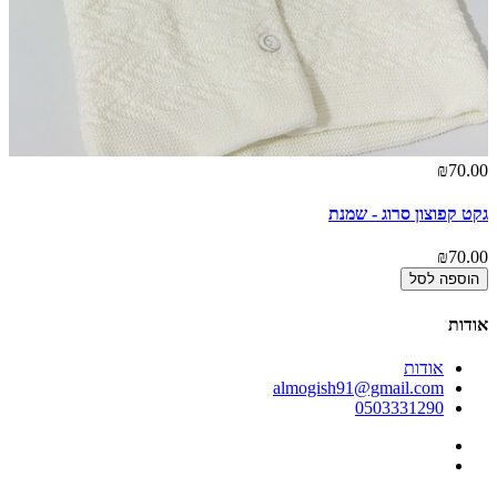
₪70.00
גקט קפוצון סרוג - שמנת
₪70.00
הוספה לסל
אודות
אודות
almogish91@gmail.com
0503331290