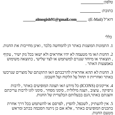
טלפון:
___________
כתובת:
__________
דוא"ל (E-Mail):
_____almogish91@gmail.com
______
כללי
1. התמונות המוצגות באתר הן להמחשה בלבד , ואינן מחייבות את החנות.
2. החנות ו/או מי מטעמה לא יהיו אחראים ולא ישאו בכל נזק ישיר , עקיף
, תוצאתי או מיוחד שנגרם למשתמש או לצד שלישי , כתוצאה משימוש
באמצעות האתר .
3. החנות לא תהא אחראית להרכבתם ו/או התקנתם של מוצרים שנרכשו
באתר ואחריות זו תחול על הלקוח ועל חשבונו.
4. אייקונים (ICONS) כל מידע ו/או תצוגה המופיעים באתר , לרבות
גרפיקה , עיצוב , הצגה מילולית , סימני מסחר , סימני לוגו לרבות עריכתם
והצגתם באתר,הנם בבעלותם הבלעדית של החנות.
5. אין להעתיק , לשכפל, להפיץ , לפרסם או להשתמש בכל דרך אחרת
בתכנים המופיעים באתר , אלא אם כן ניתנה הסכמה בכתב ומראש
מטעם החנות.