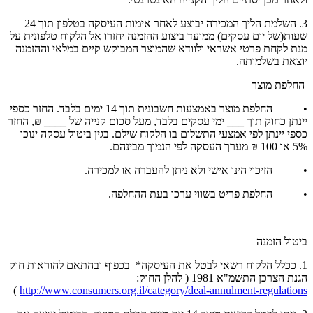
3. השלמת הליך המכירה יבוצע לאחר אימות העיסקה בטלפון תוך 24
שעות(של יום עסקים) ממועד ביצוע ההזמנה יחזרו אל הלקוח טלפונית על
מנת לקחת פרטי אשראי ולוודא שהמוצר המבוקש קיים במלאי וההזמנה
יוצאת בשלמותה.
החלפת מוצר
• החלפת מוצר באמצעות חשבונית תוך 14 ימים בלבד. החזר כספי
יינתן כחוק תוך
___
ימי עסקים בלבד, מעל סכום קנייה של
____
₪, החזר
כספי יינתן לפי אמצעי התשלום בו הלקוח שילם. בגין ביטול עסקה ינוכו
5% או 100 ₪ מערך העסקה לפי הנמוך מבינהם.
• הזיכוי הינו אישי ולא ניתן להעברה או למכירה.
• החלפת פריט בשווי ערכו בעת ההחלפה.
ביטול הזמנה
1. ככלל הלקוח רשאי לבטל את העיסקה* בכפוף ובהתאם להוראות חוק
הגנת הצרכן התשמ"א 1981 ( להלן החוק:
)
http://www.consumers.org.il/category/deal-annulment-regulations