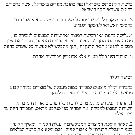
ברשת האינטרנט בישראל ובעל כתובת מגורים בישראל , אשר ברשותם
כרטיס אשראי תקף בישראל.
3. תנאי מוקדם לתוקף זכייתו של משתתף ברכישה הוא אישור חברת
כרטיסי האשראי לעיסקה ולגביה.
4. גלישה בחנות ו/או רכישת המוצר ו/או שירות המוצעים למכירה בו ,
מהווה את הסכמתך לקבל ולנהוג על פי הוראות התקנון , לפיכך אם אינך
מסכים לתנאי מתנאי תקנון זה , הנך מתבקש לא לעשות כל שימוש בחנות.
5. המחיר הינו כולל מע"מ אלא אם צויין מפורשות אחרת .
רכישה רגילה
במכירה רגילה מוצעים למכירה כמות מוגבלת של מוצרים במחיר קבוע
מראש. הליך המכירה יתבצע בתנאים כדלקמן :
1. החנות תציג רשימת מוצרים לרבות כל הפרטים אודות המוצר או
השירות המוצע למכירה ואת המחיר כפי שנקבע מראש, המכירה הינה עד
גמר המלאי.
2. לאחר הוספת המוצרים המבוקשים ל"עגלת הקניות" ימשיך הקונה
בעמוד "עגלת הקניות" ל"אישור קנייה" ושם ימלא את פרטיו המלאים
ולאחר מכן יסתיים הליך הקנייה האינטרנטי.