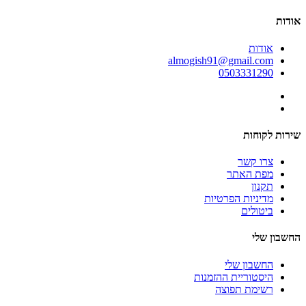
אודות
אודות
almogish91@gmail.com
0503331290
שירות לקוחות
צרו קשר
מפת האתר
תקנון
מדיניות הפרטיות
ביטולים
החשבון שלי
החשבון שלי
היסטוריית ההזמנות
רשימת תפוצה