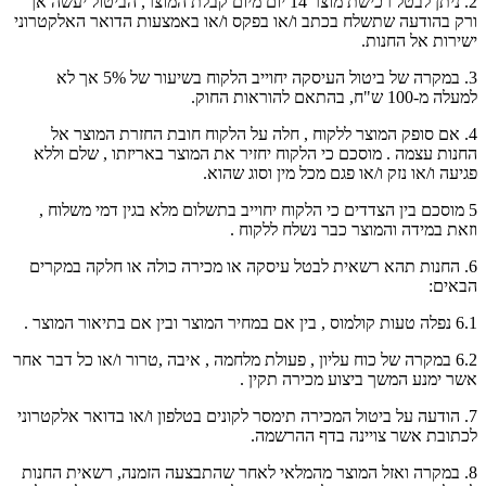
2. ניתן לבטל רכישת מוצר 14 יום מיום קבלת המוצר, הביטול יעשה אך
ורק בהודעה שתשלח בכתב ו/או בפקס ו/או באמצעות הדואר האלקטרוני
ישירות אל החנות.
3. במקרה של ביטול העיסקה יחוייב הלקוח בשיעור של 5% אך לא
למעלה מ-100 ש"ח, בהתאם להוראות החוק.
4. אם סופק המוצר ללקוח , חלה על הלקוח חובת החזרת המוצר אל
החנות עצמה . מוסכם כי הלקוח יחזיר את המוצר באריזתו , שלם וללא
פגיעה ו/או נזק ו/או פגם מכל מין וסוג שהוא.
5 מוסכם בין הצדדים כי הלקוח יחוייב בתשלום מלא בגין דמי משלוח ,
וזאת במידה והמוצר כבר נשלח ללקוח .
6. החנות תהא רשאית לבטל עיסקה או מכירה כולה או חלקה במקרים
הבאים:
6.1 נפלה טעות קולמוס , בין אם במחיר המוצר ובין אם בתיאור המוצר .
6.2 במקרה של כוח עליון , פעולת מלחמה , איבה ,טרור ו/או כל דבר אחר
אשר ימנע המשך ביצוע מכירה תקין .
7. הודעה על ביטול המכירה תימסר לקונים בטלפון ו/או בדואר אלקטרוני
לכתובת אשר צויינה בדף ההרשמה.
8. במקרה ואזל המוצר מהמלאי לאחר שהתבצעה הזמנה, רשאית החנות