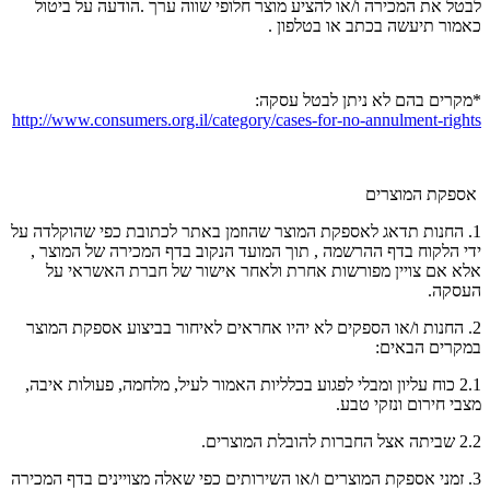
לבטל את המכירה ו/או להציע מוצר חלופי שווה ערך .הודעה על ביטול
כאמור תיעשה בכתב או בטלפון .
*מקרים בהם לא ניתן לבטל עסקה:
http://www.consumers.org.il/category/cases-for-no-annulment-rights
אספקת המוצרים
1. החנות תדאג לאספקת המוצר שהוזמן באתר לכתובת כפי שהוקלדה על
ידי הלקוח בדף ההרשמה , תוך המועד הנקוב בדף המכירה של המוצר ,
אלא אם צויין מפורשות אחרת ולאחר אישור של חברת האשראי על
העסקה.
2. החנות ו/או הספקים לא יהיו אחראים לאיחור בביצוע אספקת המוצר
במקרים הבאים:
2.1 כוח עליון ומבלי לפגוע בכלליות האמור לעיל, מלחמה, פעולות איבה,
מצבי חירום ונזקי טבע.
2.2 שביתה אצל החברות להובלת המוצרים.
3. זמני אספקת המוצרים ו/או השירותים כפי שאלה מצויינים בדף המכירה