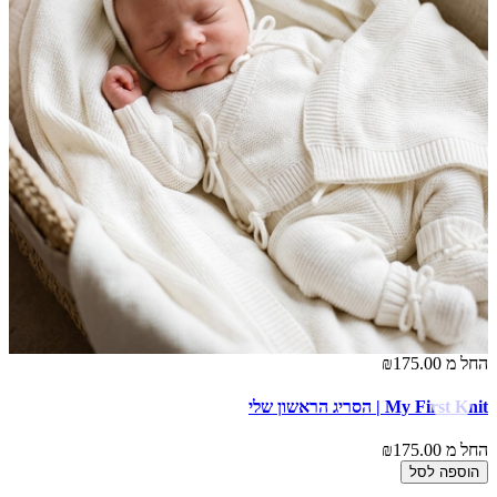
החל מ
₪175.00
הח
My First Knit | הסריג הראשון שלי
או
החל מ
₪175.00
הח
הוספה לסל