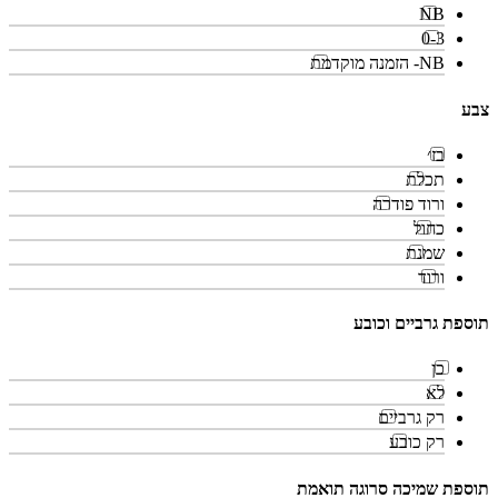
NB
0-3
NB- הזמנה מוקדמת
צבע
בז׳
תכלת
ורוד פודרה
כחול
שמנת
ורוד
תוספת גרביים וכובע
כן
לא
רק גרביים
רק כובע
תוספת שמיכה סרוגה תואמת