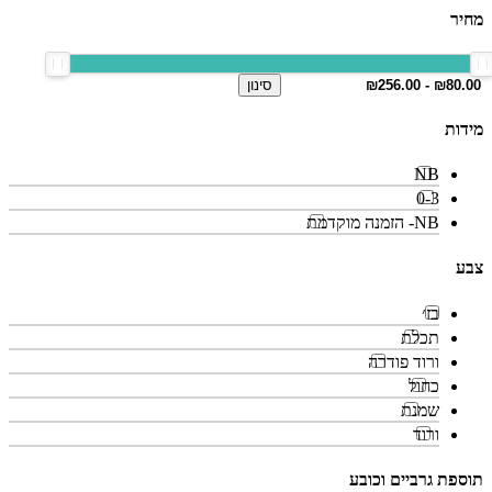
מחיר
סינון
מידות
NB
0-3
NB- הזמנה מוקדמת
צבע
בז׳
תכלת
ורוד פודרה
כחול
שמנת
ורוד
תוספת גרביים וכובע