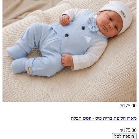
₪175.00
מארז חליפת ברית כיס - ווסט תכלת
₪175.00
הוספה לסל