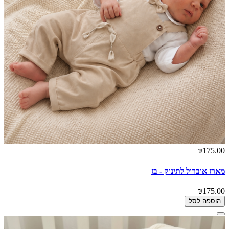
₪175.00
מארז אוברול לתינוק - בז
₪175.00
הוספה לסל