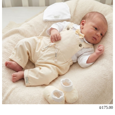
₪175.00