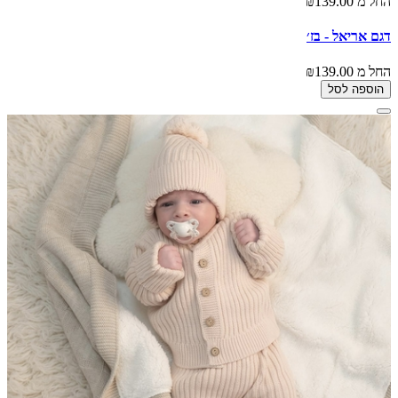
החל מ
₪139.00
דגם אריאל - בז׳
החל מ
₪139.00
הוספה לסל