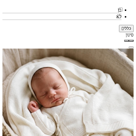
כן
לא
כללי
סינון