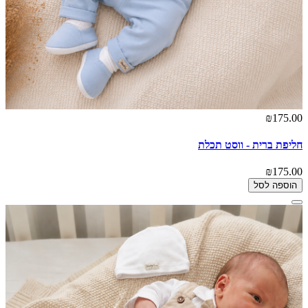
₪175.00
חליפת ברית - ווסט תכלת
₪175.00
הוספה לסל